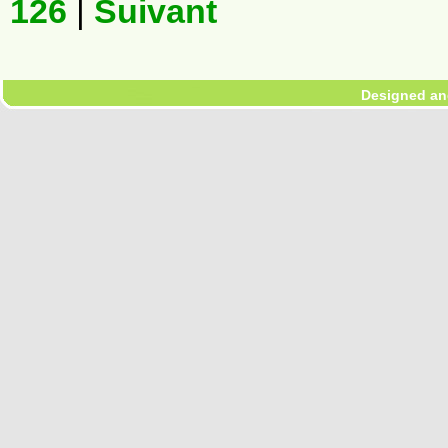
126
|
Suivant
Designed an