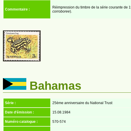
Réimpression du timbre de la série courante de 1
Commentaire :
corroboree
).
Bahamas
Série :
25ème anniversaire du National Trust
Date d'émission :
15.08.1984
Numéro catalogue :
570-574