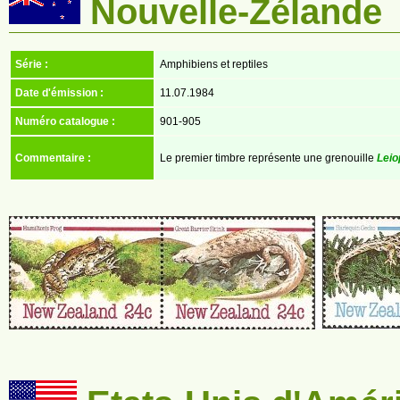
Nouvelle-Zélande
Série :
Amphibiens et reptiles
Date d'émission :
11.07.1984
Numéro catalogue :
901-905
Commentaire :
Le premier timbre représente une grenouille
Leio