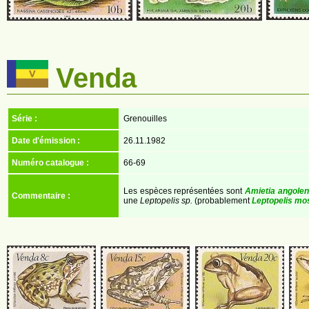
Venda
Série :
Grenouilles
Date d'émission :
26.11.1982
Numéro catalogue :
66-69
Les espèces représentées sont
Amietia angolen
Commentaire :
une
Leptopelis sp.
(probablement
Leptopelis m