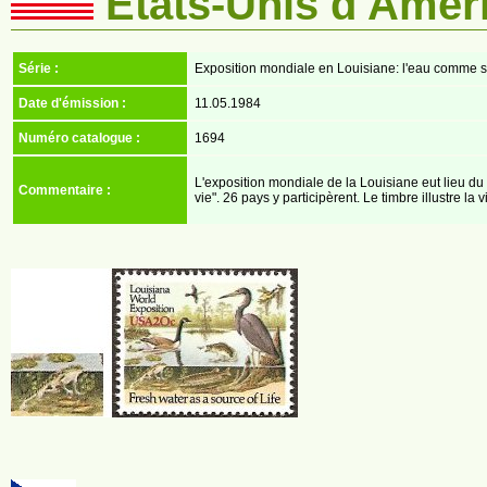
Etats-Unis d'Amér
Série :
Exposition mondiale en Louisiane: l'eau comme s
Date d'émission :
11.05.1984
Numéro catalogue :
1694
L'exposition mondiale de la Louisiane eut lieu 
Commentaire :
vie". 26 pays y participèrent. Le timbre illustre l