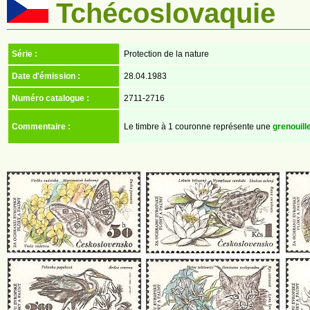
Tchécoslovaquie
Série :
Protection de la nature
Date d'émission :
28.04.1983
Numéro catalogue :
2711-2716
Commentaire :
Le timbre à 1 couronne représente une
grenouill