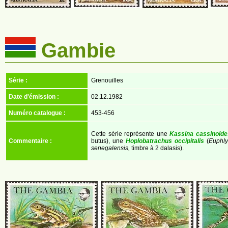
Gambie
Série :
Grenouilles
Date d'émission :
02.12.1982
Numéro catalogue :
453-456
Cette série représente une
Kassina cassinoide
Commentaire :
butus), une
Hoplobatrachus occipitalis
(
Euphlyc
senegalensis,
timbre à 2 dalasis).