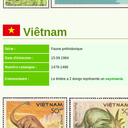
Viêtnam
Série :
Faune préhistorique
Date d'émission :
15.09.1984
Numéro catalogue :
1479-1486
Commentaire :
Le timbre a 2 dongs représente un
seymouria
.