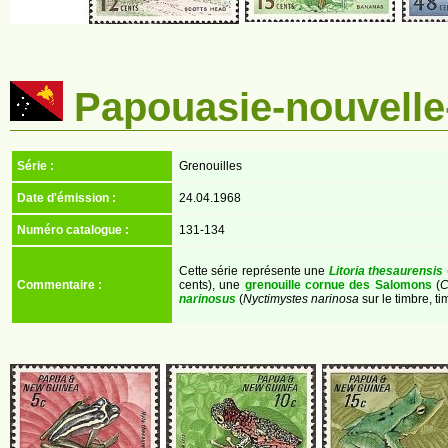
Papouasie-nouvelle
Série :
Grenouilles
Date d'émission :
24.04.1968
Numéro catalogue :
131-134
Cette série représente une
Litoria thesaurensis
Commentaire :
cents), une
grenouille cornue des Salomons
(
C
narinosus
(
Nyctimystes narinosa
sur le timbre, ti