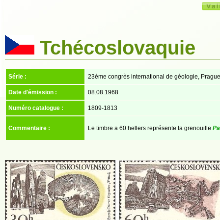
Tchécoslovaquie
Série :
23ème congrès international de géologie, Pragu
Date d'émission :
08.08.1968
Numéro catalogue :
1809-1813
Commentaire :
Le timbre a 60 hellers représente la grenouille
Pa