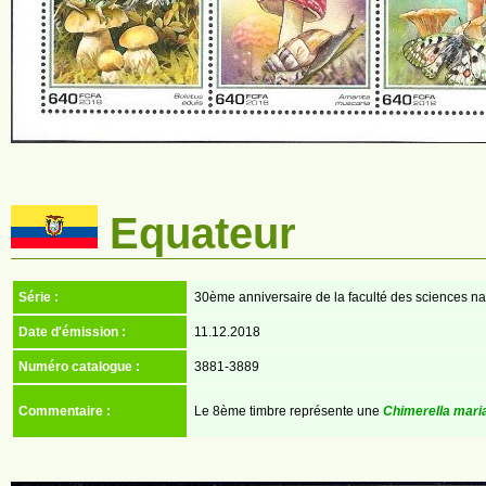
Equateur
Série :
30ème anniversaire de la faculté des sciences natu
Date d'émission :
11.12.2018
Numéro catalogue :
3881-3889
Commentaire :
Le 8ème timbre représente une
Chimerella mari