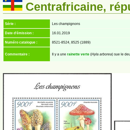
Centrafricaine, rép
Série :
Les champignons
Date d'émission :
16.01.2019
Numéro catalogue :
8521-8524, 8525 (1889)
Commentaire :
Il y a une
rainette verte
(
Hyla arborea
) sue le de