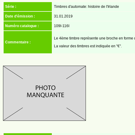
Série :
Timbres d'automate: histoire de l'Irlande
Date d'émission :
31.01.2019
Numéro catalogue :
109I-116I
Le 4ème timbre représente une broche en forme 
Commentaire :
La valeur des timbres est indiquée en "€".