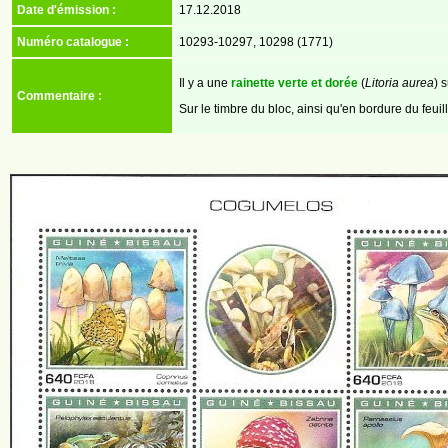
Date d'émission :
17.12.2018
Numéro catalogue :
10293-10297, 10298 (1771)
Il y a une
rainette verte et dorée
(
Litoria aurea
) 
Commentaire :
Sur le timbre du bloc, ainsi qu'en bordure du feuill