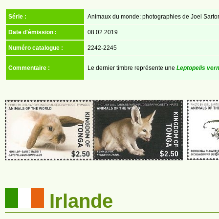
Série :
Animaux du monde: photographies de Joel Sartor
Date d'émission :
08.02.2019
Numéro catalogue :
2242-2245
Commentaire :
Le dernier timbre représente une
Leptopelis ver
Irlande