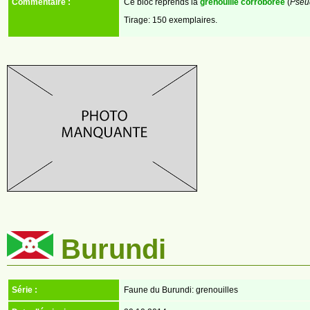
Commentaire :
Ce bloc reprends la
grenouille corroboree
(
Pseu
Tirage: 150 exemplaires.
Burundi
Série :
Faune du Burundi: grenouilles