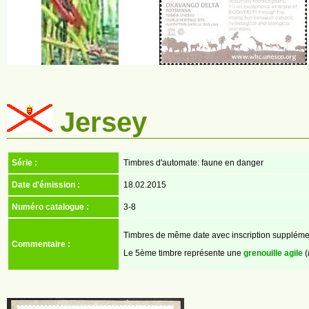
Jersey
Série :
Timbres d'automate: faune en danger
Date d'émission :
18.02.2015
Numéro catalogue :
3-8
Timbres de même date avec inscription supplémen
Commentaire :
Le 5ème timbre représente une
grenouille agile
(