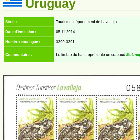
Uruguay
Série :
Tourisme: département de Lavalleja
Date d'émission :
05.11.2014
Numéro catalogue :
3390-3391
Commentaire :
Le timbre du haut représente un crapaud
Melanop