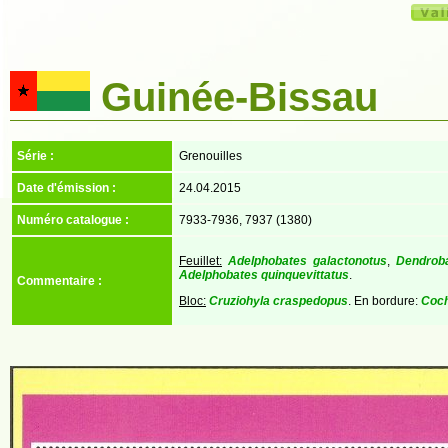
Guinée-Bissau
Série :
Grenouilles
Date d'émission :
24.04.2015
Numéro catalogue :
7933-7936, 7937 (1380)
Feuillet:
Adelphobates galactonotus
,
Dendrob
Adelphobates quinquevittatus
.
Commentaire :
Bloc:
Cruziohyla craspedopus
. En bordure:
Coch