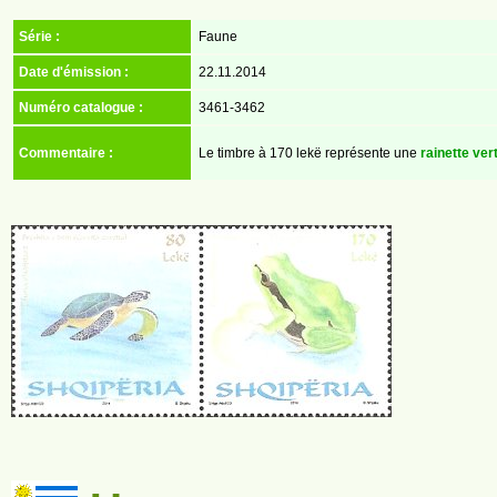
Série :
Faune
Date d'émission :
22.11.2014
Numéro catalogue :
3461-3462
Commentaire :
Le timbre à 170 lekë représente une
rainette ver