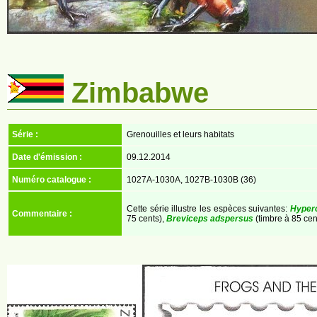
Zimbabwe
Série :
Grenouilles et leurs habitats
Date d'émission :
09.12.2014
Numéro catalogue :
1027A-1030A, 1027B-1030B (36)
Cette série illustre les espèces suivantes:
Hypero
Commentaire :
75 cents),
Breviceps adspersus
(timbre à 85 cen