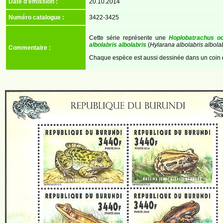
Date d'émission :
20.10.2014
Numéro catalogue :
3422-3425
Cette série représente une
Hoplobatrachus occ
albolabris albolabris
(
Hylarana albolabris albola
Commentaire :
Chaque espèce est aussi dessinée dans un coin du