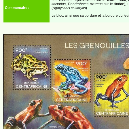
tinctorius
,
Dendrobates azureus
sur le timbre),
Commentaire :
(
Agalychnis callidryas
).
Le bloc, ainsi que sa bordure et la bordure du feu