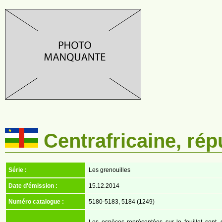
Centrafricaine, rép
Série :
Les grenouilles
Date d'émission :
15.12.2014
Numéro catalogue :
5180-5183, 5184 (1249)
Les espèces représentées sur le feuillet sont,