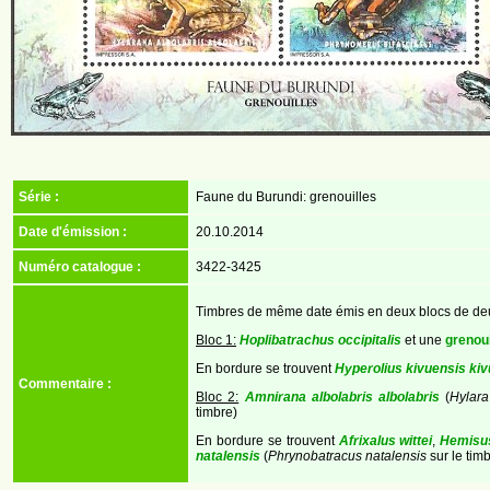
Série :
Faune du Burundi: grenouilles
Date d'émission :
20.10.2014
Numéro catalogue :
3422-3425
Timbres de même date émis en deux blocs de deu
Bloc 1:
Hoplibatrachus occipitalis
et une
grenou
En bordure se trouvent
Hyperolius kivuensis kiv
Commentaire :
Bloc 2:
Amnirana albolabris albolabris
(
Hylara
timbre)
En bordure se trouvent
Afrixalus wittei
,
Hemisu
natalensis
(
Phrynobatracus natalensis
sur le timb