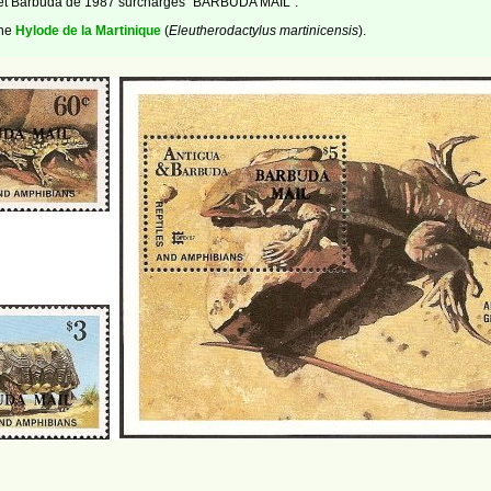
 et Barbuda de 1987 surchargés "BARBUDA MAIL".
une
Hylode de la Martinique
(
Eleutherodactylus martinicensis
).