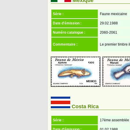
Mexique
Série :
Faune mexicaine
Date d'émission :
29.02.1988
Numéro catalogue :
2060-2061
Commentaire :
Le premier timbre i
Costa Rica
Série :
17ème assemblée gé
Date d'émission :
01.02.1988