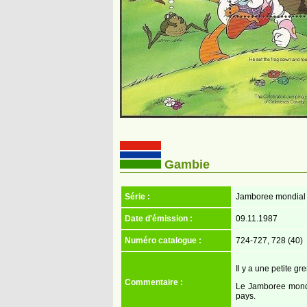
Gambie
Série :
Jamboree mondial 
Date d'émission :
09.11.1987
Numéro catalogue :
724-727, 728 (40)
Il y a une petite gr
Commentaire :
Le Jamboree mondia
pays.