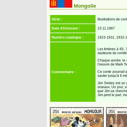
Mongolie
Série :
Illustrations de co
Date d'émission :
23.11.1987
Numéro catalogue :
1923-1931, 1932-1
Les timbres à 65, 
sauteuse du comté d
Chaque année, le c
l'oeuvre de Mark T
Ce conte pourrait a
Commentaire :
sauter jusqu'à 6 mè
Jim Smiley est un 
oiseaux. Un jour, 
que Jim va chercher
Jim perd le pari, ma