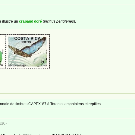
 illustre un
crapaud doré
(
Incilius periglenes
).
ionale de timbres CAPEX '87 à Toronto: amphibiens et reptiles
126)