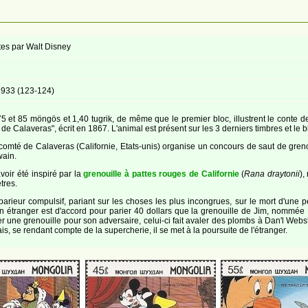
ntes par Walt Disney
933 (123-124)
75 et 85 möngös et 1,40 tugrik, de même que le premier bloc, illustrent le conte 
e Calaveras", écrit en 1867. L'animal est présent sur les 3 derniers timbres et le
omté de Calaveras (Californie, Etats-unis) organise un concours de saut de grenou
wain.
voir été inspiré par la
grenouille à pattes rouges de Californie
(
Rana draytonii
),
tres.
parieur compulsif, pariant sur les choses les plus incongrues, sur le mort d'un
un étranger est d'accord pour parier 40 dollars que la grenouille de Jim, nommée 
 une grenouille pour son adversaire, celui-ci fait avaler des plombs à Dan'l Webste
is, se rendant compte de la supercherie, il se met à la poursuite de l'étranger.