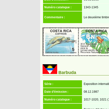
Numéro catalogue :
1343-1345
Commentaire :
Le deuxième timbre
Barbuda
Série :
Exposition internat
Date d'émission :
08.12.1987
Numéro catalogue :
1017-1020, 1021 (