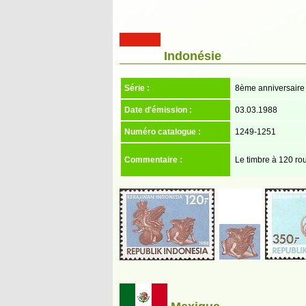
Indonésie
Série :
8ème anniversaire d
Date d'émission :
03.03.1988
Numéro catalogue :
1249-1251
Commentaire :
Le timbre à 120 rou