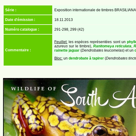
Série :
Exposition internationale de timbres BRASILIANA 
Date d'émission :
18.11.2013
Numéro catalogue :
291-298, 299 (42)
Feuillet:
les espèces représentées sont un
phyll
azureus
sur le timbre),
Ranitomeya reticulata
,
R
Commentaire :
rainette jaguar
(
Dendrobates leucomelas
) et un
Bloc:
un
dendrobate à tapirer
(
Dendrobates tinct