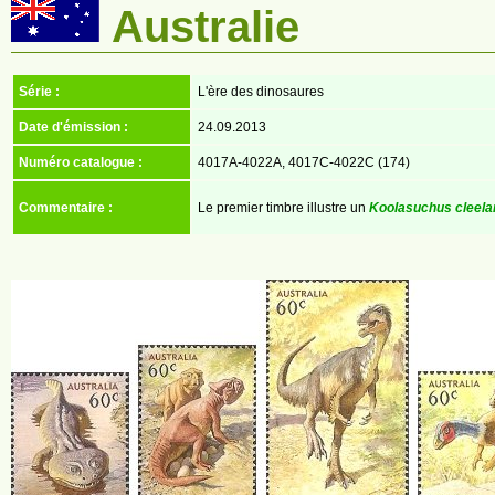
Australie
Série :
L'ère des dinosaures
Date d'émission :
24.09.2013
Numéro catalogue :
4017A-4022A, 4017C-4022C (174)
Commentaire :
Le premier timbre illustre un
Koolasuchus cleela