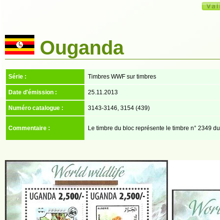
Ouganda
Série :
Timbres WWF sur timbres
Date d'émission :
25.11.2013
Numéro catalogue :
3143-3146, 3154 (439)
Commentaire :
Le timbre du bloc représente le timbre n° 2349 