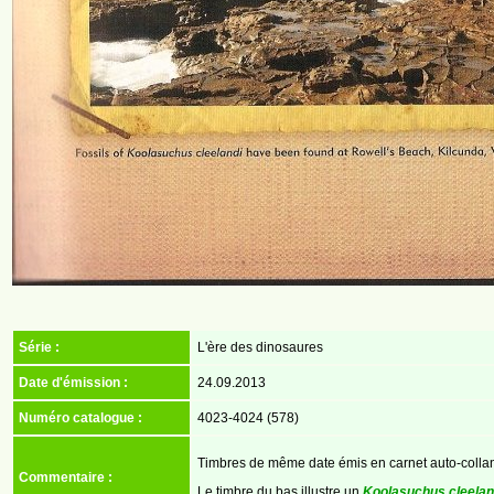
Série :
L'ère des dinosaures
Date d'émission :
24.09.2013
Numéro catalogue :
4023-4024 (578)
Timbres de même date émis en carnet auto-collan
Commentaire :
Le timbre du bas illustre un
Koolasuchus cleelan