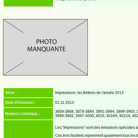
Série :
Impressions: les timbres de l'année 2013
Date d'émission :
01.11.2013
3859-3868, 3879-3884, 3891-3894, 3899-3903, 3
Numéro catalogue :
3989-3992, 3997-4000, 4015, 4018A, 4022A, 40
Les "Impressions" sont des émissions spéciales à 
Ces trois feuillets reprennent quasiment tous les 