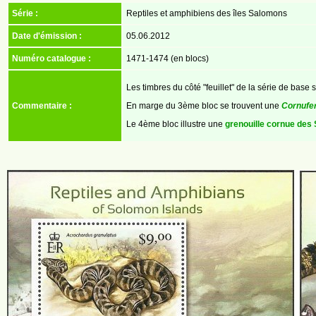
Série :
Reptiles et amphibiens des îles Salomons
Date d'émission :
05.06.2012
Numéro catalogue :
1471-1474 (en blocs)
Les timbres du côté "feuillet" de la série de base s
Commentaire :
En marge du 3ème bloc se trouvent
une
Cornufer
Le 4ème bloc illustre
une
grenouille cornue des