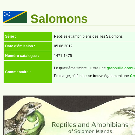
Salomons
Série :
Reptiles et amphibiens des îles Salomons
Date d'émission :
05.06.2012
Numéro catalogue :
1471-1475
Le quatrième timbre illustre une
grenouille corn
Commentaire :
En marge, côté bloc, se trouve également une
Co