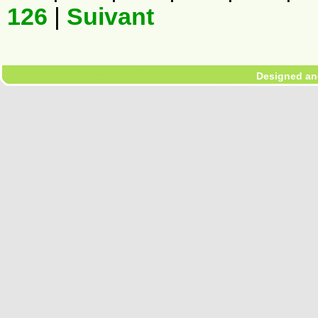
126
|
Suivant
Designed an