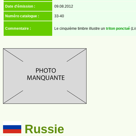
Date d'émission :
09.08.2012
Numéro catalogue :
33-40
Commentaire :
Le cinquième timbre illustre un
triton ponctué
(
Li
Russie