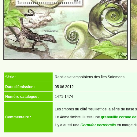
Série :
Reptiles et amphibiens des îles Salomons
Date d'émission :
05.06.2012
Numéro catalogue :
1471-1474
Les timbres du côté "feuillet" de la série de base s
Commentaire :
Le 4ème timbre
illustre
une
grenouille cornue d
Il y a aussi
une
Cornufer vertebralis
en marge du 