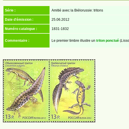
Série :
Amitié avec la Biélorussie: tritons
Date d'émission :
25.06.2012
Numéro catalogue :
1831-1832
Commentaire :
Le premier timbre illustre un
triton ponctué
(
Lisso