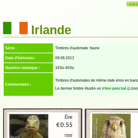
Irlande
Série :
Timbres d'automate: faune
Date d'émission :
09.08.2012
Numéro catalogue :
33So-40So
Timbres d'automates de même date émis en band
Commentaire :
Le dernier timbre illustre un
triton ponctué
(
Lissot