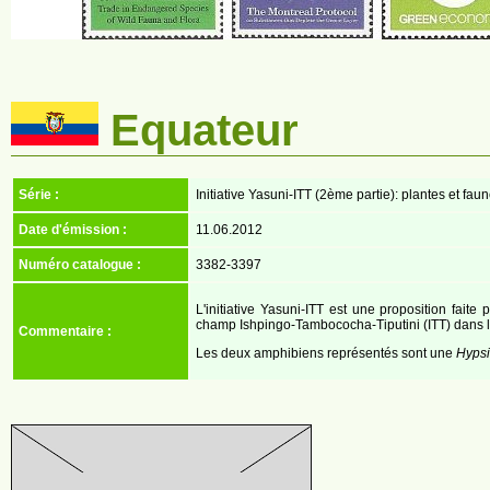
Equateur
Série :
Initiative Yasuni-ITT (2ème partie): plantes et fau
Date d'émission :
11.06.2012
Numéro catalogue :
3382-3397
L'initiative Yasuni-ITT est une proposition fait
champ Ishpingo-Tambococha-Tiputini (ITT) dans l
Commentaire :
Les deux amphibiens représentés sont une
Hypsi