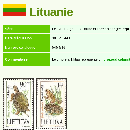
Lituanie
Série :
Le livre rouge de la faune et flore en danger: rep
Date d'émission :
30.12.1993
Numéro catalogue :
545-546
Commentaire :
Le timbre à 1 litas représente un
crapaud calami