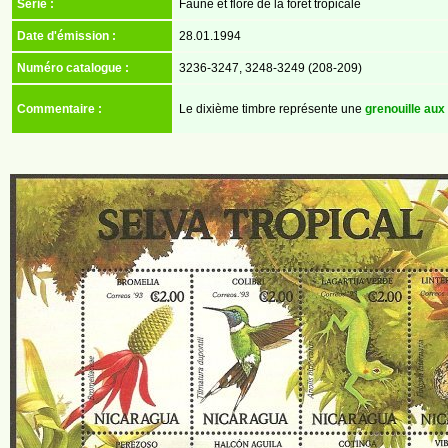
Série :
Faune et flore de la forêt tropicale
Date d'émission :
28.01.1994
Numéro catalogue :
3236-3247, 3248-3249 (208-209)
Commentaire :
Le dixième timbre représente une
grenouille aux