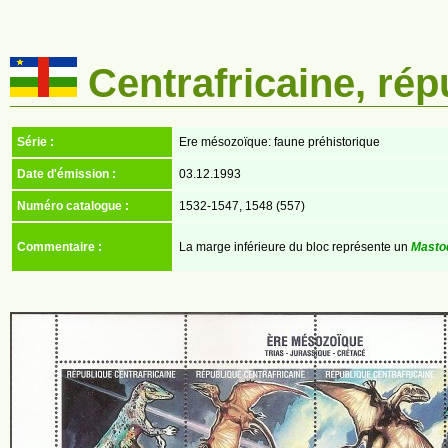
Centrafricaine, rép
Série :
Ere mésozoïque: faune préhistorique
Date d'émission :
03.12.1993
Numéro catalogue :
1532-1547, 1548 (557)
Commentaire :
La marge inférieure du bloc représente un
Masto