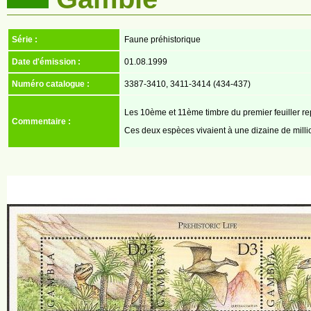
Série :
Faune préhistorique
Date d'émission :
01.08.1999
Numéro catalogue :
3387-3410, 3411-3414 (434-437)
Les 10ème et 11ème timbre du premier feuiller r
Commentaire :
Ces deux espèces vivaient à une dizaine de milli