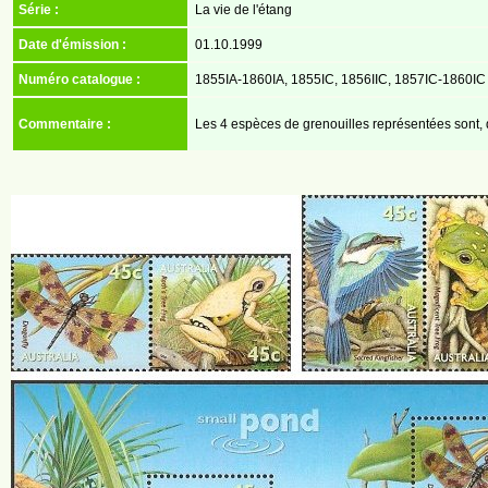
Série :
La vie de l'étang
Date d'émission :
01.10.1999
Numéro catalogue :
1855IA-1860IA, 1855IC, 1856IIC, 1857IC-1860IC 
Commentaire :
Les 4 espèces de grenouilles représentées sont, 