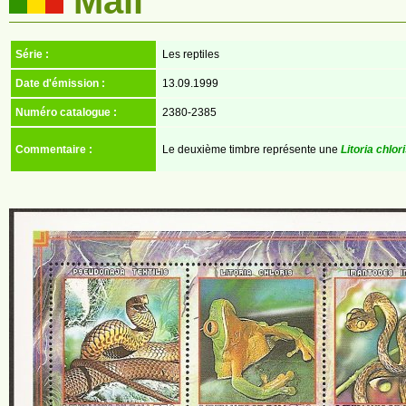
Mali
Série :
Les reptiles
Date d'émission :
13.09.1999
Numéro catalogue :
2380-2385
Commentaire :
Le deuxième timbre représente une
Litoria chlor