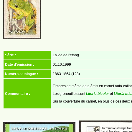
Série :
La vie de l'étang
Date d'émission :
01.10.1999
Numéro catalogue :
1863-1864 (128)
Timbres de même date émis en carnet auto-collan
Commentaire :
Les grenouilles sont
Litoria bicolor
et
Litoria mi
Sur la couverture du carnet, en plus de ces deux