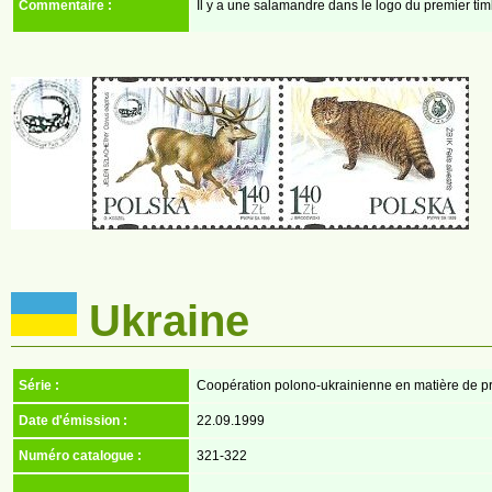
Commentaire :
Il y a une salamandre dans le logo du premier tim
Ukraine
Série :
Coopération polono-ukrainienne en matière de pro
Date d'émission :
22.09.1999
Numéro catalogue :
321-322