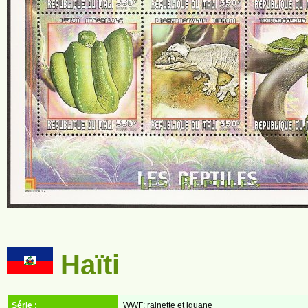
Haïti
Série :
WWF: rainette et iguane