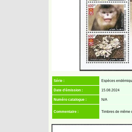
Série :
Espèces endémiqu
Date d'émission :
15.08.2024
Numéro catalogue :
N/A
Commentaire :
Timbres de même dat