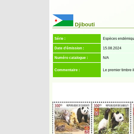
Djibouti
Série :
Espèces endémiqu
Date d'émission :
15.08.2024
Numéro catalogue :
N/A
Commentaire :
Le premier timbre i